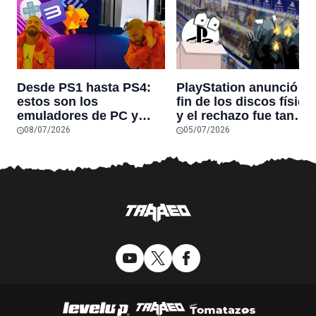
Desde PS1 hasta PS4:
PlayStation anunció el
estos son los
fin de los discos físico
emuladores de PC y
y el rechazo fue tan
móviles para jugar
grande que lleva más 
08/07/2026
05/07/2026
clásicos de PlayStation
72 horas sin atreverse 
ante el fin de los discos
publicar nada en sus
físicos
redes sociales