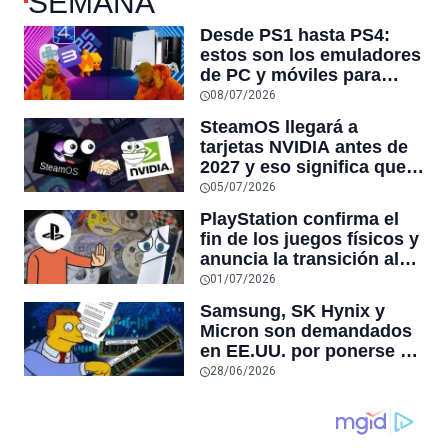
SEMANA
Desde PS1 hasta PS4:
estos son los emuladores
de PC y móviles para
jugar clásicos de
08/07/2026
PlayStation ante el fin de
SteamOS llegará a
los discos físicos
tarjetas NVIDIA antes de
2027 y eso significa que
el 90% de jugadores de
05/07/2026
PC podrán tener su
PlayStation confirma el
propia Steam Machine sin
fin de los juegos físicos y
comprar el hardware de
anuncia la transición al
Valve
formato digital: “Fin de
01/07/2026
una era”
Samsung, SK Hynix y
Micron son demandados
en EE.UU. por ponerse de
acuerdo para mantener la
28/06/2026
DRAM escasa para subir
los precios