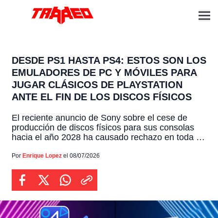
DESDE PS1 HASTA PS4: ESTOS SON LOS
EMULADORES DE PC Y MÓVILES PARA
JUGAR CLÁSICOS DE PLAYSTATION
ANTE EL FIN DE LOS DISCOS FÍSICOS
El reciente anuncio de Sony sobre el cese de
producción de discos físicos para sus consolas
hacia el año 2028 ha causado rechazo en toda la
comunidad, esta drástica decisión genera serias
dudas sobre el futuro de nuestros juegos
Por
Enrique Lopez
el 08/07/2026
favoritos, ante el eventual cierre de las tiendas
digitales, convirtiendo a los emuladores en la
herramienta […]