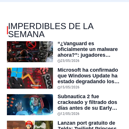
IMPERDIBLES DE LA
SEMANA
“¿Vanguard es
oficialmente un malware
ahora?”: jugadores
reaccionan al sistema
23/05/2026
antitrampas de
Microsoft ha confirmado
VALORANT tras inutilizar
que Windows Update ha
hardware usado por
estado degradando los
cheaters
controladores de GPU
15/05/2026
más recientes por otros
Subnautica 2 fue
más antiguos
crackeado y filtrado dos
días antes de su Early
Access en Steam,
12/05/2026
convirtiéndose en la
Lanzan port gratuito de
tercera filtración grande
Zelda: Twilight Princess