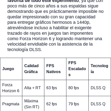
favorita de todo este experimento
, ya que con
poco más de cinco años a sus espaldas sigue
demostrando que es prácticamente imposible no
quedar impresionado con su gran capacidad
para entregar gráficos hermosos a 1440p,
atreviéndose incluso a habilitar el exigente
trazado de rayos en juegos tan imponentes
como Forza Horizon 6 y logrando mantener una
velocidad envidiable con la asistencia de la
tecnología DLSS.
FPS
Calidad
FPS
Tecnolog
Juego
Escalado
Gráfica
Nativos
ía
s
Forza
Alta + RT
63 fps
80 fps
DLSS Q
Horizon 6
Máxima
Pragmata
62 fps
79 fps
DLSS Q
(Sin RT)