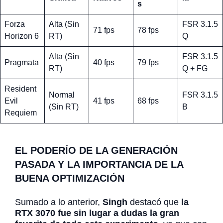
s
Forza
Alta (Sin
FSR 3.1.5
71 fps
78 fps
Horizon 6
RT)
Q
Alta (Sin
FSR 3.1.5
Pragmata
40 fps
79 fps
RT)
Q + FG
Resident
Normal
FSR 3.1.5
Evil
41 fps
68 fps
(Sin RT)
B
Requiem
EL PODERÍO DE LA GENERACIÓN
PASADA Y LA IMPORTANCIA DE LA
BUENA OPTIMIZACIÓN
Sumado a lo anterior,
Singh
destacó que
la
RTX 3070 fue sin lugar a dudas la gran