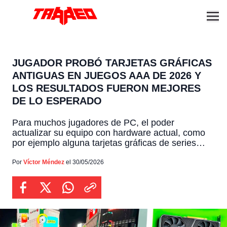
JUGADOR PROBÓ TARJETAS GRÁFICAS
ANTIGUAS EN JUEGOS AAA DE 2026 Y
LOS RESULTADOS FUERON MEJORES
DE LO ESPERADO
Para muchos jugadores de PC, el poder
actualizar su equipo con hardware actual, como
por ejemplo alguna tarjetas gráficas de series
como las RTX 40 o RTX 50 de NVIDIA, se ha
vuelto un deseo imposible por las alzas de
Por
Víctor Méndez
el 30/05/2026
precios. Todo aquello, como hemos reportado
desde hace meses, por la escasez generada
debido a […]