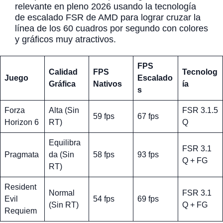
relevante en pleno 2026 usando la tecnología
de escalado FSR de AMD para lograr cruzar la
línea de los 60 cuadros por segundo con colores
y gráficos muy atractivos.
FPS
Calidad
FPS
Tecnolog
Juego
Escalado
Gráfica
Nativos
ía
s
Forza
Alta (Sin
FSR 3.1.5
59 fps
67 fps
Horizon 6
RT)
Q
Equilibra
FSR 3.1
Pragmata
da (Sin
58 fps
93 fps
Q + FG
RT)
Resident
Normal
FSR 3.1
Evil
54 fps
69 fps
(Sin RT)
Q + FG
Requiem