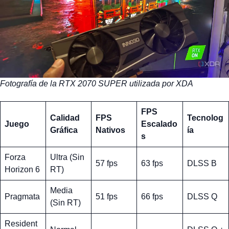
Fotografía de la RTX 2070 SUPER utilizada por XDA
FPS
Calidad
FPS
Tecnolog
Juego
Escalado
Gráfica
Nativos
ía
s
Forza
Ultra (Sin
57 fps
63 fps
DLSS B
Horizon 6
RT)
Media
Pragmata
51 fps
66 fps
DLSS Q
(Sin RT)
Resident