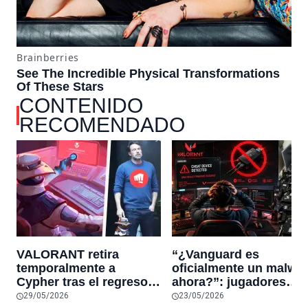
CONTENIDO
RECOMENDADO
VALORANT retira
“¿Vanguard es
temporalmente a
oficialmente un malwa
Cypher tras el regreso
ahora?”: jugadores
del fallo que permite a
reaccionan al sistema
29/05/2026
23/05/2026