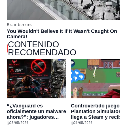
CONTENIDO
RECOMENDADO
“¿Vanguard es
Controvertido juego
oficialmente un malware
Plantation Simulator
ahora?”: jugadores
llega a Steam y recibe
reaccionan al sistema
una ola de críticas por
23/05/2026
21/05/2026