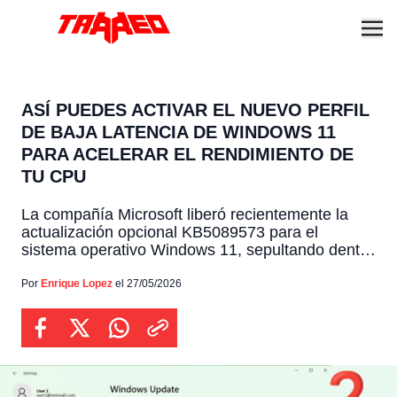
ASÍ PUEDES ACTIVAR EL NUEVO PERFIL
DE BAJA LATENCIA DE WINDOWS 11
PARA ACELERAR EL RENDIMIENTO DE
TU CPU
La compañía Microsoft liberó recientemente la
actualización opcional KB5089573 para el
sistema operativo Windows 11, sepultando dentro
de sus extensas notas oficiales del 26 de mayo
de 2026 una importante mejora de rendimiento
Por
Enrique Lopez
el 27/05/2026
identificada internamente como “Perfil de Baja
Latencia”. Aunque la corporación catalogó esta
modificación de manera discreta como un
incremento general, el paquete […]