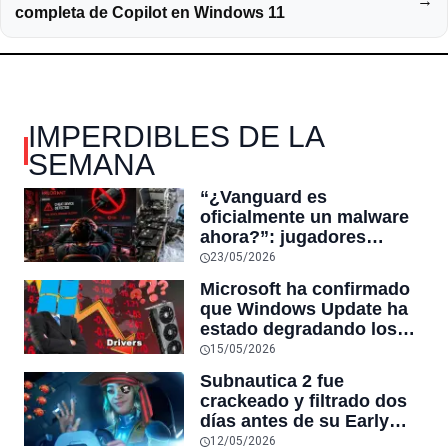
→
completa de Copilot en Windows 11
IMPERDIBLES DE LA
SEMANA
“¿Vanguard es
oficialmente un malware
ahora?”: jugadores
reaccionan al sistema
23/05/2026
antitrampas de
Microsoft ha confirmado
VALORANT tras inutilizar
que Windows Update ha
hardware usado por
estado degradando los
cheaters
controladores de GPU
15/05/2026
más recientes por otros
Subnautica 2 fue
más antiguos
crackeado y filtrado dos
días antes de su Early
Access en Steam,
12/05/2026