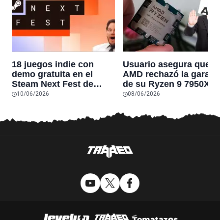
18 juegos indie con
Usuario asegura que
demo gratuita en el
AMD rechazó la garant
Steam Next Fest de
de su Ryzen 9 7950X3
junio de 2026 que no te
después de que el
10/06/2026
08/06/2026
puedes perder
procesador dejara de
funcionar por un
problema conocido