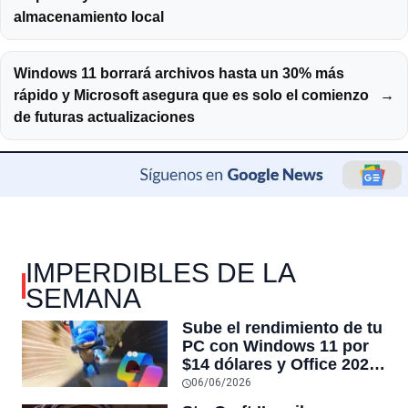
almacenamiento local
Windows 11 borrará archivos hasta un 30% más
rápido y Microsoft asegura que es solo el comienzo
→
de futuras actualizaciones
IMPERDIBLES DE LA
SEMANA
Sube el rendimiento de tu
PC con Windows 11 por
$14 dólares y Office 2024
por $18 en venta
06/06/2026
CyberDay