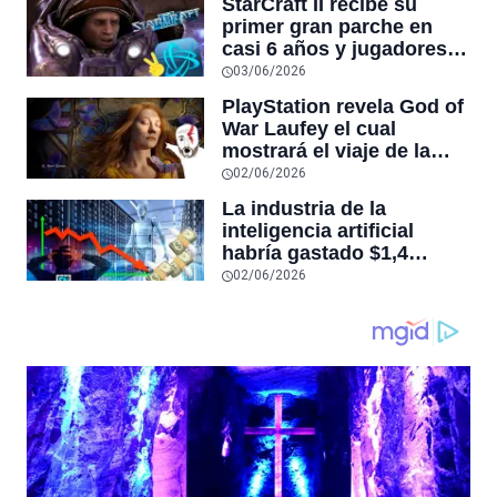
StarCraft II recibe su
primer gran parche en
casi 6 años y jugadores
dicen que es
03/06/2026
“esencialmente un juego
PlayStation revela God of
nuevo”
War Laufey el cual
mostrará el viaje de la
esposa de Kratos tras su
02/06/2026
muerte
La industria de la
inteligencia artificial
habría gastado $1,4
billones de dólares y aún
02/06/2026
no sería rentable, según
sitio que rastrea la
economía de este auge