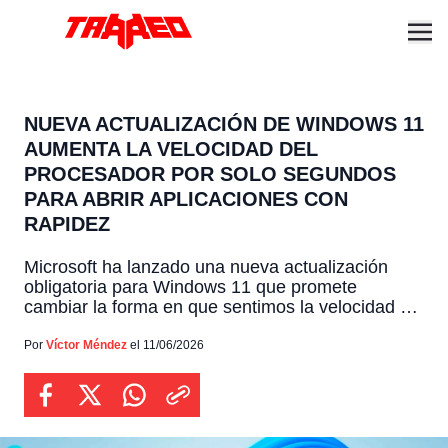
NUEVA ACTUALIZACIÓN DE WINDOWS 11
AUMENTA LA VELOCIDAD DEL
PROCESADOR POR SOLO SEGUNDOS
PARA ABRIR APLICACIONES CON
RAPIDEZ
Microsoft ha lanzado una nueva actualización
obligatoria para Windows 11 que promete
cambiar la forma en que sentimos la velocidad del
sistema en el día a día, tratándose
específicamente del paquete KB5094126 de junio
Por
Víctor Méndez
el 11/06/2026
de 2026 diseñado para las versiones 24H2 y
25H2. Implementación la cual introduce un
ingenioso truco tecnológico, llamado Perfil de
Baja […]