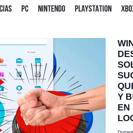
WI
DE
SO
SU
QU
Y 
EN
LO
Durant