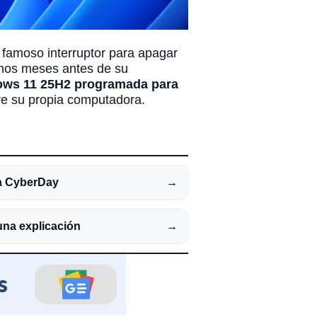
 famoso interruptor para apagar
imos meses antes de su
dows 11 25H2 programada para
obre su propia computadora.
ta CyberDay
→
una explicación
→