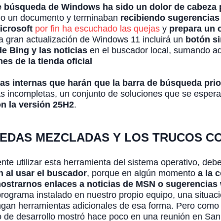
de búsqueda de Windows ha sido un dolor de cabeza
n o un documento y terminaban
recibiendo sugerencias 
icrosoft
por fin ha escuchado las quejas
y
prepara un 
a gran actualización de Windows 11 incluirá un
botón s
e Bing y las noticias
en el buscador local, sumando a
s de la tienda oficial
as internas que harán que la barra de búsqueda prior
as incompletas, un conjunto de soluciones que se espera
n la versión 25H2
.
QUEDAS MEZCLADAS Y LOS TRUCOS 
nte utilizar esta herramienta del sistema operativo, de
n al usar el buscador
, porque en algún momento
a la 
ostrarnos enlaces a noticias de MSN o sugerencias
rograma instalado en nuestro propio equipo, una situac
ngan herramientas adicionales de esa forma. Pero como
o de desarrollo mostró hace poco en una reunión en San