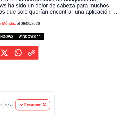
ws ha sido un dolor de cabeza para muchos
os que solo querían encontrar una aplicación o
umento y terminaban recibiendo sugerencias
ernet que no habían pedido, pero
or Méndez
el 09/06/2026
nadamente Microsoft por fin ha escuchado las
 y prepara un cambio radical para solucionar
INDOWS
WINDOWS 11
roblema de […]
Resumen IA
1.1x
▾