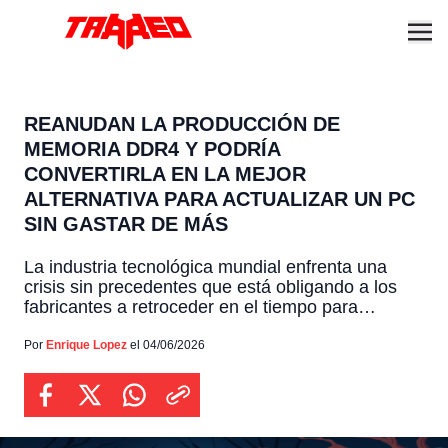
REANUDAN LA PRODUCCIÓN DE
MEMORIA DDR4 Y PODRÍA
CONVERTIRLA EN LA MEJOR
ALTERNATIVA PARA ACTUALIZAR UN PC
SIN GASTAR DE MÁS
La industria tecnológica mundial enfrenta una
crisis sin precedentes que está obligando a los
fabricantes a retroceder en el tiempo para
retomar la producción de memorias DDR4 y
placas base compatibles. Esta drástica medida
Por
Enrique Lopez
el 04/06/2026
surge como una respuesta directa frente a la
alarmante escasez y el elevado precio que
actualmente afecta a los componentes DDR5, […]