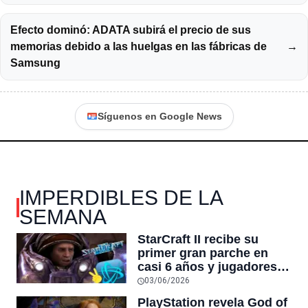
Efecto dominó: ADATA subirá el precio de sus
memorias debido a las huelgas en las fábricas de
→
Samsung
Síguenos en Google News
IMPERDIBLES DE LA
SEMANA
StarCraft II recibe su
primer gran parche en
casi 6 años y jugadores
dicen que es
03/06/2026
“esencialmente un juego
PlayStation revela God of
nuevo”