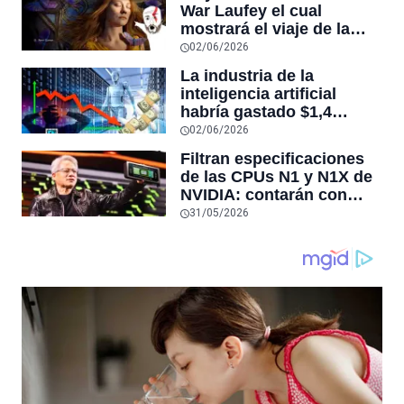
War Laufey el cual
mostrará el viaje de la
esposa de Kratos tras su
02/06/2026
muerte
La industria de la
inteligencia artificial
habría gastado $1,4
billones de dólares y aún
02/06/2026
no sería rentable, según
Filtran especificaciones
sitio que rastrea la
de las CPUs N1 y N1X de
economía de este auge
NVIDIA: contarán con
hasta 20 núcleos Arm y el
31/05/2026
modelo estándar llegará
en configuraciones de 12
y 10 núcleos