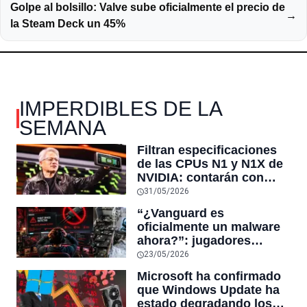
Golpe al bolsillo: Valve sube oficialmente el precio de
→
la Steam Deck un 45%
IMPERDIBLES DE LA
SEMANA
Filtran especificaciones
de las CPUs N1 y N1X de
NVIDIA: contarán con
hasta 20 núcleos Arm y el
31/05/2026
modelo estándar llegará
“¿Vanguard es
en configuraciones de 12
oficialmente un malware
y 10 núcleos
ahora?”: jugadores
reaccionan al sistema
23/05/2026
antitrampas de
Microsoft ha confirmado
VALORANT tras inutilizar
que Windows Update ha
hardware usado por
estado degradando los