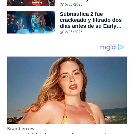
cheaters
controladores de GPU
15/05/2026
más recientes por otros
Subnautica 2 fue
más antiguos
crackeado y filtrado dos
días antes de su Early
Access en Steam,
12/05/2026
convirtiéndose en la
tercera filtración grande
de la semana tras Forza
Horizon 6