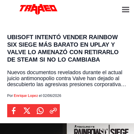
UBISOFT INTENTÓ VENDER RAINBOW
SIX SIEGE MÁS BARATO EN UPLAY Y
VALVE LO AMENAZÓ CON RETIRARLO
DE STEAM SI NO LO CAMBIABA
Nuevos documentos revelados durante el actual
juicio antimonopolio contra Valve han dejado al
descubierto las agresivas presiones corporativas
que la compañía ejerce sobre grandes editoras
para controlar los precios del mercado de PC.
Por
Enrique Lopez
el 02/06/2026
Según una serie de correos electrónicos internos,
la plataforma amenazó con retirar de su tienda
exitosos juegos de estudios como Ubisoft y […]