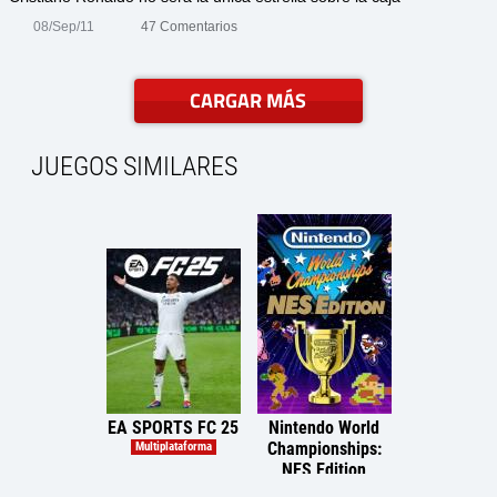
08/Sep/11
47 Comentarios
CARGAR MÁS
JUEGOS SIMILARES
EA SPORTS FC 25
Nintendo World
TopSpin 
Championships:
Multiplataforma
Multiplataf
NES Edition
Nintendo Switch