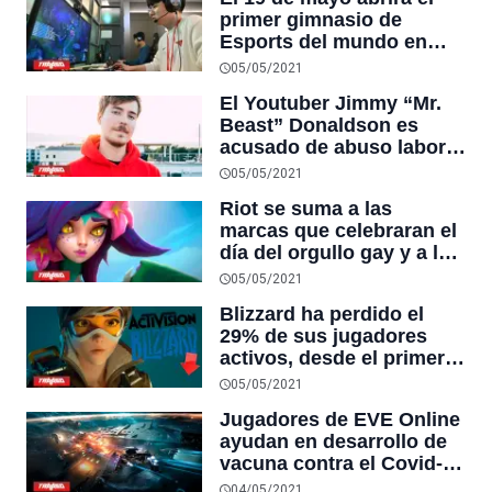
primer gimnasio de
Esports del mundo en
Tokio
05/05/2021
El Youtuber Jimmy “Mr.
Beast” Donaldson es
acusado de abuso laboral
y bulling por sus antiguos
05/05/2021
trabajadores
Riot se suma a las
marcas que celebraran el
día del orgullo gay y a la
comunidad LGTBI+
05/05/2021
Blizzard ha perdido el
29% de sus jugadores
activos, desde el primer
trimestre de 2018, a el
05/05/2021
mismo periodo de tiempo
Jugadores de EVE Online
en 2021
ayudan en desarrollo de
vacuna contra el Covid-
19, aportando el
04/05/2021