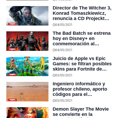
equivalente a 330 años de
Director de The Witcher 3,
investigación
Konrad Tomaszkiewicz,
renuncia a CD Projeckt
Red por acusaciones de
04/05/2021
acoso en su contra
The Bad Batch se estrena
hoy en Disney+ en
conmemoración al
#StarWarsDay
04/05/2021
Juicio de Apple vs Epic
Games: se filtran posibles
skins para Fortnite de
Naruto, Samus, Kill Bill y
03/05/2021
La Roca entre otros
Ingeniero informático y
profesor chileno, aporto
códigos para el
helicóptero Ingenuity en
03/05/2021
Marte
Demon Slayer The Movie
se convierte en la