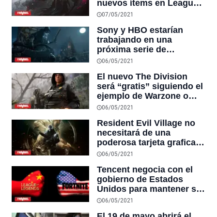
nuevos ítems en League
of Legends piden a Riot
07/05/2021
corregirlo
Sony y HBO estarían
trabajando en una
próxima serie de
Bloodborne
06/05/2021
El nuevo The Division
será “gratis” siguiendo el
ejemplo de Warzone o
Fornite
06/05/2021
Resident Evil Village no
necesitará de una
poderosa tarjeta grafica
para hacerlo funcionar
06/05/2021
correctamente en PC
Tencent negocia con el
gobierno de Estados
Unidos para mantener su
participación en Riot
06/05/2021
Games y Epic Games
El 19 de mayo abrirá el