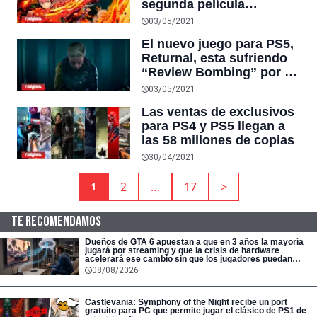
segunda película
japonesa en llegar al top
03/05/2021
de la taquilla de EEUU
El nuevo juego para PS5,
Returnal, esta sufriendo
“Review Bombing” por su
manera de guardar el
03/05/2021
progreso
Las ventas de exclusivos
para PS4 y PS5 llegan a
las 58 millones de copias
30/04/2021
Navegación
2
…
17
>
1
de
entradas
TE RECOMENDAMOS
Dueños de GTA 6 apuestan a que en 3 años la mayoría
jugará por streaming y que la crisis de hardware
acelerará ese cambio sin que los jugadores puedan
evitarlo
08/08/2026
Castlevania: Symphony of the Night recibe un port
gratuito para PC que permite jugar el clásico de PS1 de