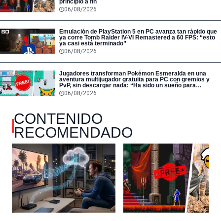
principio a fin
06/08/2026
Emulación de PlayStation 5 en PC avanza tan rápido que
ya corre Tomb Raider IV-VI Remastered a 60 FPS: “esto
ya casi está terminado”
06/08/2026
Jugadores transforman Pokémon Esmeralda en una
aventura multijugador gratuita para PC con gremios y
PvP, sin descargar nada: “Ha sido un sueño para
muchísimos de nosotros”
06/08/2026
CONTENIDO
RECOMENDADO