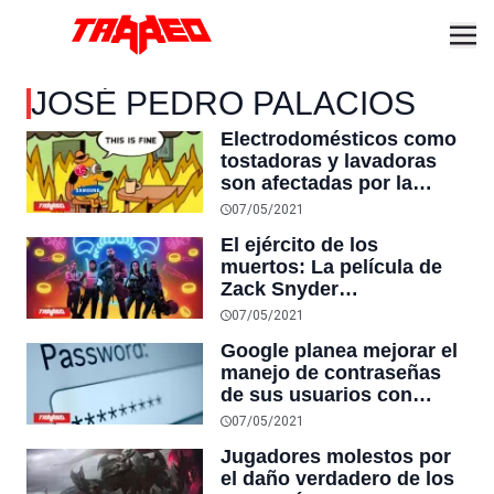
JOSÉ PEDRO PALACIOS
Electrodomésticos como
tostadoras y lavadoras
son afectadas por la
escasez mundial de chips
07/05/2021
El ejército de los
muertos: La película de
Zack Snyder
protagonizada por Dave
07/05/2021
Bautista presentará sus
Google planea mejorar el
primeros 15 min en
manejo de contraseñas
YouTube
de sus usuarios con
dobles verificaciones
07/05/2021
Jugadores molestos por
el daño verdadero de los