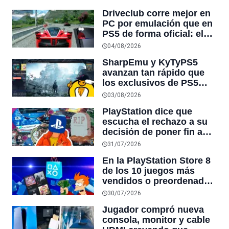
y los jugadores no está
Driveclub corre mejor en
de acuerdo con ninguna
PC por emulación que en
PS5 de forma oficial: el
juego llega a 8K en PC
04/08/2026
mientras PlayStation lo
SharpEmu y KyTyPS5
sigue mostrando en
avanzan tan rápido que
30FPS y resolución
los exclusivos de PS5
original
que PlayStation nunca
03/08/2026
llevará a PC, como
PlayStation dice que
Demon’s Souls y Marvel’s
escucha el rechazo a su
Wolverine, podrían llegar
decisión de poner fin a
por emulación
los juegos en discos pero
31/07/2026
continuará con sus
En la PlayStation Store 8
planes debido al avance
de los 10 juegos más
en ventas digitales
vendidos o preordenados
corresponden a sus
30/07/2026
ediciones más costosas,
Jugador compró nueva
siendo una de $149
consola, monitor y cable
dólares la de mayor valor