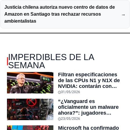
Justicia chilena autoriza nuevo centro de datos de
Amazon en Santiago tras rechazar recursos
→
ambientalistas
IMPERDIBLES DE LA
SEMANA
Filtran especificaciones
de las CPUs N1 y N1X de
NVIDIA: contarán con
hasta 20 núcleos Arm y el
31/05/2026
modelo estándar llegará
“¿Vanguard es
en configuraciones de 12
oficialmente un malware
y 10 núcleos
ahora?”: jugadores
reaccionan al sistema
23/05/2026
antitrampas de
Microsoft ha confirmado