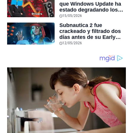
VALORANT tras inutilizar
que Windows Update ha
hardware usado por
estado degradando los
cheaters
controladores de GPU
15/05/2026
más recientes por otros
Subnautica 2 fue
más antiguos
crackeado y filtrado dos
días antes de su Early
Access en Steam,
12/05/2026
convirtiéndose en la
tercera filtración grande
de la semana tras Forza
Horizon 6