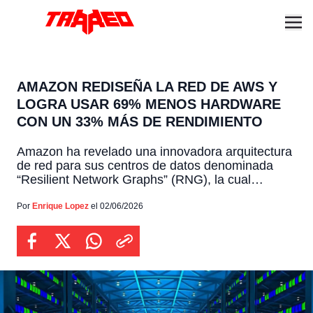
AMAZON REDISEÑA LA RED DE AWS Y
LOGRA USAR 69% MENOS HARDWARE
CON UN 33% MÁS DE RENDIMIENTO
Amazon ha revelado una innovadora arquitectura
de red para sus centros de datos denominada
“Resilient Network Graphs” (RNG), la cual
abandona las tradicionales estructuras
jerárquicas que funcionaban como un árbol donde
Por
Enrique Lopez
el 02/06/2026
la información debía subir y bajar
obligatoriamente a través de capas predefinidas
de servidores. Este antiguo formato generaba
constantes cuellos de botella al concentrar […]