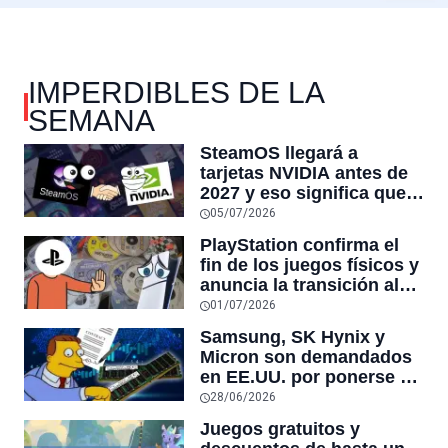
IMPERDIBLES DE LA
SEMANA
SteamOS llegará a
tarjetas NVIDIA antes de
2027 y eso significa que
el 90% de jugadores de
05/07/2026
PC podrán tener su
PlayStation confirma el
propia Steam Machine sin
fin de los juegos físicos y
comprar el hardware de
anuncia la transición al
Valve
formato digital: “Fin de
01/07/2026
una era”
Samsung, SK Hynix y
Micron son demandados
en EE.UU. por ponerse de
acuerdo para mantener la
28/06/2026
DRAM escasa para subir
Juegos gratuitos y
los precios