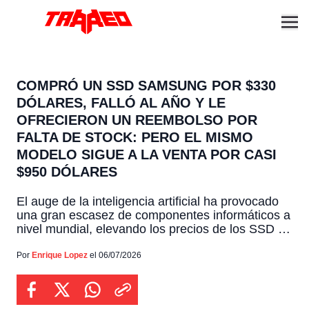
COMPRÓ UN SSD SAMSUNG POR $330
DÓLARES, FALLÓ AL AÑO Y LE
OFRECIERON UN REEMBOLSO POR
FALTA DE STOCK: PERO EL MISMO
MODELO SIGUE A LA VENTA POR CASI
$950 DÓLARES
El auge de la inteligencia artificial ha provocado
una gran escasez de componentes informáticos a
nivel mundial, elevando los precios de los SSD a
niveles históricos, que hoy afectan directamente a
los usuarios comunes. El mejor ejemplo de esta
Por
Enrique Lopez
el 06/07/2026
grave crisis es la reciente disputa del popular
creador de contenido Louis Rossmann, quien
decidió demandar […]