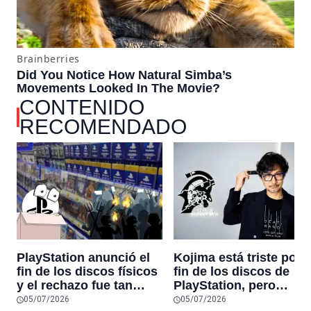
CONTENIDO
RECOMENDADO
PlayStation anunció el
Kojima está triste por e
fin de los discos físicos
fin de los discos de
y el rechazo fue tan
PlayStation, pero
grande que lleva más de
advierte que el
05/07/2026
05/07/2026