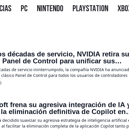
os décadas de servicio, NVIDIA retira s
 Panel de Control para unificar sus
nes en NVIDIA App
cadas de servicio ininterrumpido, la compañía NVIDIA ha anunciado
su clásico Panel de Control para todos los usuarios de controladores
y Studio. Esta histórica decisión se debe a que todas las funcion
6
 cuentan con soporte activo han sido trasladadas de manera defini
ft frena su agresiva integración de IA 
a la eliminación definitiva de Copilot en
ws 11
 decidido suavizar su agresiva estrategia de inteligencia artificial
l facilitar la eliminación completa de la aplicación Copilot tanto 