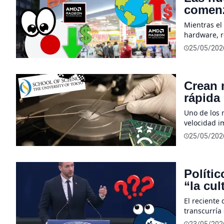
comenz
Mientras el
hardware, r
comenzado a
25/05/202
Contra todo
recientes de
Crean 
rápida 
Uno de los 
velocidad i
barrera, un
25/05/202
dispositivo
rápido que 
Políti
“la cu
cerrar 
El reciente
transcurría
inesperado.