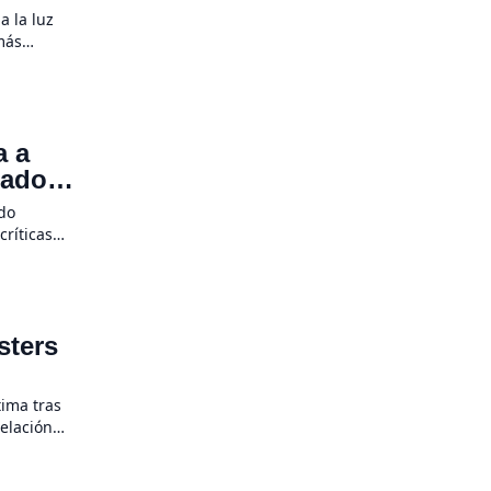
a la luz
más
e un plan
a a
mado
ado
críticas
 simulador
onal juego
sters
tima tras
elación
enos de
decisión