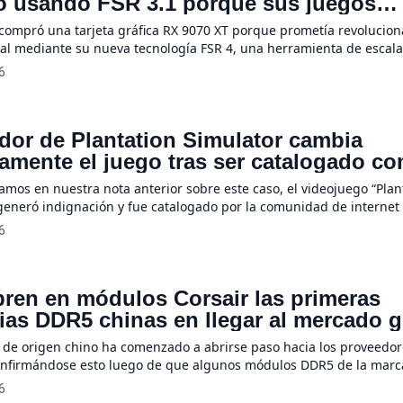
ó usando FSR 3.1 porque sus juegos
tos no son compatibles
compró una tarjeta gráfica RX 9070 XT porque prometía revolucion
ual mediante su nueva tecnología FSR 4, una herramienta de escal
diseñada por AMD para competir directamente contra otras alterna
6
n embargo, aunque la actualización de controladores Adrenalin 25
nterruptor oficial para forzar esta mejora, las […]
ador de Plantation Simulator cambia
camente el juego tras ser catalogado c
ador de esclavitud”: cambió látigos por
mos en nuestra nota anterior sobre este caso, el videojuego “Plan
generó indignación y fue catalogado por la comunidad de interne
mulador de esclavitud. Debido al revuelo originado por sus mecáni
6
las cuales consistían netamente en azotar a trabajadores afrodesce
ar su productividad agrícola, el creador se apresuró […]
ren en módulos Corsair las primeras
as DDR5 chinas en llegar al mercado g
de origen chino ha comenzado a abrirse paso hacia los proveedor
onfirmándose esto luego de que algunos módulos DDR5 de la marc
ubiertos utilizando DRAM del fabricante asiático CXMT. Ya existían
6
principales fabricantes de computadoras estaban explorando la in