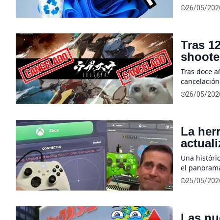
usuarios re
26/05/202
constantes 
por la inte
Tras 1
shoote
Tras doce a
cancelación
Hiroshi Iuc
26/05/202
imposible t
partida a d
La her
actual
perman
Una históri
contro
el panorama
definitivam
25/05/202
popularmente
restriccion
Las nu