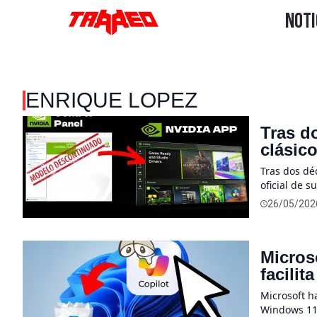
ENRIQUE LOPEZ
Tras d
clásico
funcio
Tras dos dé
oficial de 
Game Ready 
26/05/202
actualmente
[…]
Microso
facilit
Windo
Microsoft ha
Windows 11 a