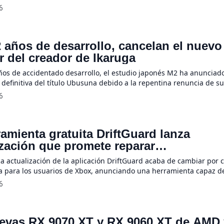
gulares como para organizaciones. Esta medida responde directam
6
críticas de los consumidores, quienes expresaron su profundo des
gración de esta herramienta en el sistema operativo […]
2 años de desarrollo, cancelan el nuevo
r del creador de Ikaruga
ños de accidentado desarrollo, el estudio japonés M2 ha anunciado
 definitiva del título Ubusuna debido a la repentina renuncia de su
hi. La compañía desarrolladora confirmó que resulta completament
6
erminar este proyecto sin el creador original de Ikaruga, atribuye
iversas circunstancias internas que aún no […]
ramienta gratuita DriftGuard lanza
ización que promete reparar
entemente el “stick drift” en todos los
ca actualización de la aplicación DriftGuard acaba de cambiar por
les Xbox
 para los usuarios de Xbox, anunciando una herramienta capaz d
ente el molesto fallo que provoca movimientos involuntarios en un 
6
 llamado “stick drift” o desvío de los joysticks. Superando estrict
es de fábrica, los desarrolladores lograron desbloquear un […]
evas RX 9070 XT y RX 9060 XT de AMD 