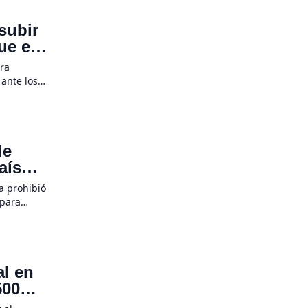
subir
ue el
sta
ra
 ante los
lobal.
 mundiales
de
aís
na prohibió
 para
, esta
s el […]
al en
500%