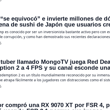
6
 un político europeo quejándose amargamente frente al resto de 
re como lo obliguan a […]
“se equivocó” e invierte millones de d
ena de sushi de Japón que usuarios cr
dió con empresa ligada al boom de la 
p es conocido por ser un inversionista bastante activo pero con e
e corrupción, y como han demostrado sus recientes declaraciones
el presidente estadounidense ha realizado una serie de hábiles
6
 financieros durante los últimos meses adquiriendo acciones en 
s como NVIDIA, Apple y Dell que sorpresivamente al tiempo despu
tuber llamado MongoTV juega Red De
tion 2 a 4 FPS y su canal esconde un
lar historia
demption 2 es un título mundialmente reconocido por su inmens
ue atrapa fácilmente a los jugadores con distracciones como el sis
ensas o las donaciones al campamento base. Sin embargo, a este
6
almente pausado se le suma un desafío técnico sin precedentes p
ber […]
r compró una RX 9070 XT por FSR 4, p