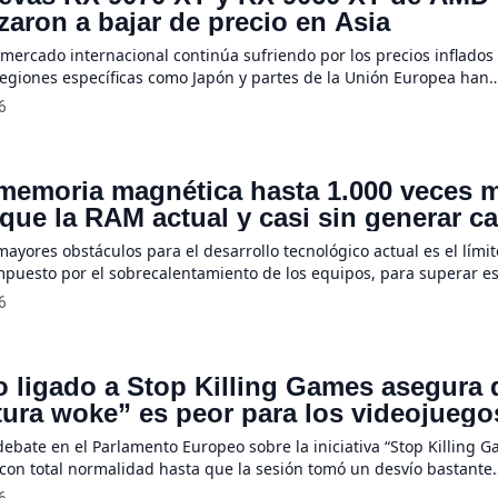
aron a bajar de precio en Asia
 mercado internacional continúa sufriendo por los precios inflados
egiones específicas como Japón y partes de la Unión Europea han
 registrar una inusual caída en el valor de las tarjetas gráficas d
6
 pronóstico frente a la actual crisis global de componentes, los re
l portal […]
memoria magnética hasta 1.000 veces 
que la RAM actual y casi sin generar ca
mayores obstáculos para el desarrollo tecnológico actual es el lími
mpuesto por el sobrecalentamiento de los equipos, para superar e
 equipo de investigadores de la Universidad de Tokio desarrolló u
6
 de memoria magnética, capaz de procesar información 1.000 vece
la tecnología DRAM utilizada […]
co ligado a Stop Killing Games asegura
ltura woke” es peor para los videojueg
servidores
 debate en el Parlamento Europeo sobre la iniciativa “Stop Killing 
 con total normalidad hasta que la sesión tomó un desvío bastante
 Lo que comenzó como una discusión seria sobre la preservación d