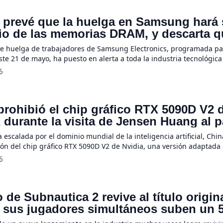
a un entorno […]
prevé que la huelga en Samsung hará 
cio de las memorias DRAM, y descarta q
o chino haga descender los precios ha
e huelga de trabajadores de Samsung Electronics, programada pa
te 21 de mayo, ha puesto en alerta a toda la industria tecnológica
ectos que esta paralización tendrá sobre la cadena de suministro g
6
aciones de ADATA Technology, uno de los principales fabricantes
, aunque el impacto directo […]
prohibió el chip gráfico RTX 5090D V2 
 durante la visita de Jensen Huang al p
o
 escalada por el dominio mundial de la inteligencia artificial, Chi
ión del chip gráfico RTX 5090D V2 de Nvidia, una versión adaptada
 de su tarjeta más potente. Según reportó el diario Financial Times
6
nera entró en vigor el viernes de la semana pasada, justo mientra
o de Subnautica 2 revive al título origin
 sus jugadores simultáneos suben un 
uego tiene un 75% de descuento en la