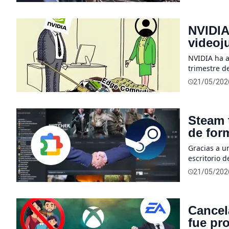
de estas me
NVIDIA
videoj
integr
NVIDIA ha a
trimestre d
sus informe
21/05/202
categoría d
esta compañ
Steam 
de for
Gracias a u
escritorio 
cliente ofi
21/05/202
código abie
Gracias a es
Cancel
fue pr