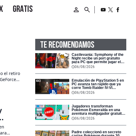
TE RECOMENDAMOS
Castlevania: Symphony of the
u
Night recibe un port gratuito
para PC que permite jugar el
clásico de PS1 de principio a fin
06/08/2026
 el retiro
 GeForce
Emulación de PlayStation 5 en
PC avanza tan rápido que ya
es que
corre Tomb Raider IV-VI
tiva a la
Remastered a 60 FPS: “esto ya
06/08/2026
casi está terminado”
Jugadores transforman
y
Pokémon Esmeralda en una
aventura multijugador gratuita
para PC con gremios y PvP, sin
06/08/2026
descargar nada: “Ha sido un
sueño para muchísimos de
 en
nosotros”
para
Padre coleccionó en secreto
cartas Pokémon durante 30