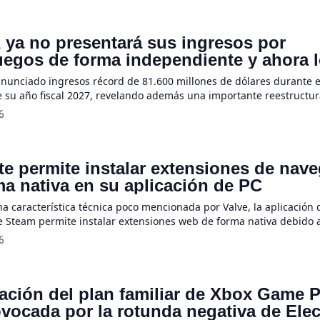
morias debido a la escasez […]
 ya no presentará sus ingresos por
uegos de forma independiente y ahora 
ará a la división de “Edge Computing”
nunciado ingresos récord de 81.600 millones de dólares durante e
e su año fiscal 2027, revelando además una importante reestructu
s financieros donde el segmento de videojuegos pasará a reportar
6
e “Edge Computing”. Este sorpresivo cambio refleja la actual transi
ía tecnológica, la cual […]
te permite instalar extensiones de nav
ma nativa en su aplicación de PC
na característica técnica poco mencionada por Valve, la aplicación 
de Steam permite instalar extensiones web de forma nativa debido 
cial está construido bajo la arquitectura de Chromium, la misma bas
6
rto que da vida a navegadores populares como Google Chrome u 
ta […]
ación del plan familiar de Xbox Game 
ovocada por la rotunda negativa de Elec