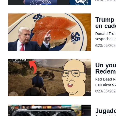
23/05/202
terminó con
colegas sob
Trump 
en cad
confun
Donald Trum
sospechas d
impuestos, 
23/05/202
movimientos
tecnológico
Un you
Redemp
particu
Red Dead Re
narrativa q
cazarrecomp
23/05/202
juego natur
de un youtu
Jugado